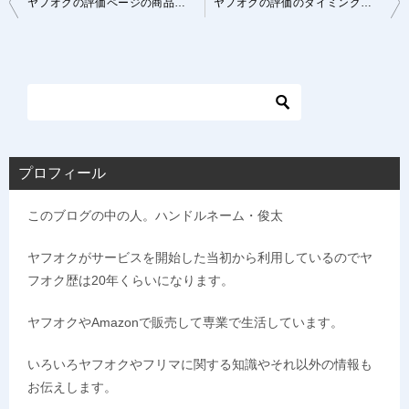
ヤフオクの評価ページの商品名を非表示にする方法！実は凄く簡単です
ヤフオクの評価のタイミングはいつが最適か？その答えを教えます
稿
ナ
ビ
ゲ
ー
シ
プロフィール
ョ
このブログの中の人。ハンドルネーム・俊太
ン
ヤフオクがサービスを開始した当初から利用しているのでヤ
フオク歴は20年くらいになります。
ヤフオクやAmazonで販売して専業で生活しています。
いろいろヤフオクやフリマに関する知識やそれ以外の情報も
お伝えします。