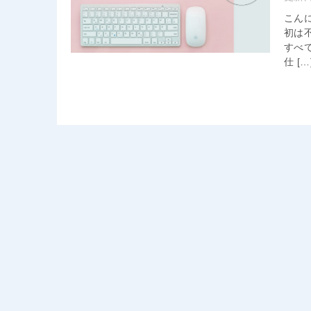
こん
初は
すべ
仕 […