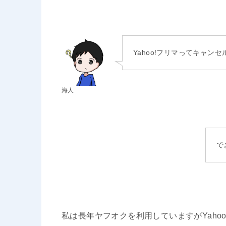
Yahoo!フリマってキャン
海人
で
私は長年ヤフオクを利用していますがYaho