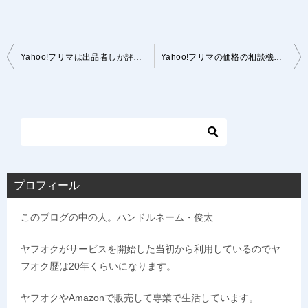
投
Yahoo!フリマは出品者しか評価されないシステム！その良い点悪い点
Yahoo!フリマの価格の相談機能ガイド！メルカリとの違いに要注意
稿
ナ
ビ
ゲ
ー
シ
プロフィール
ョ
このブログの中の人。ハンドルネーム・俊太
ン
ヤフオクがサービスを開始した当初から利用しているのでヤ
フオク歴は20年くらいになります。
ヤフオクやAmazonで販売して専業で生活しています。