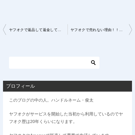
投
ヤフオクで返品して返金してもらうことは可能なのか？その答え
ヤフオクで売れない理由！！この５つを改善しよう！！
稿
ナ
ビ
ゲ
ー
シ
プロフィール
ョ
このブログの中の人。ハンドルネーム・俊太
ン
ヤフオクがサービスを開始した当初から利用しているのでヤ
フオク歴は20年くらいになります。